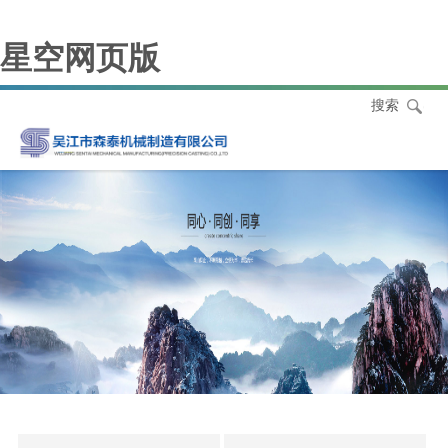
星空网页版
搜索