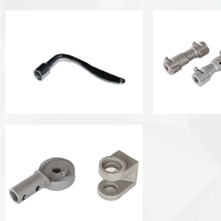
汽车零部件
汽
二条先进的熔模铸造生产流水
二条先进的熔
线、机加工设备和先进的分析
线、机加工设
检测设备，满足客户全方位要
检测设备，满
求
求
MORE >>
MOR