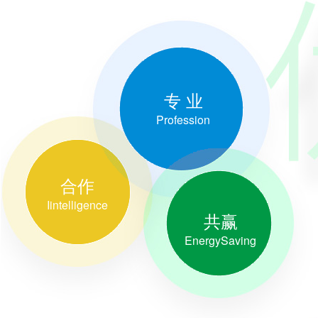
专 业
Profession
合作
Iintelligence
共赢
EnergySaving