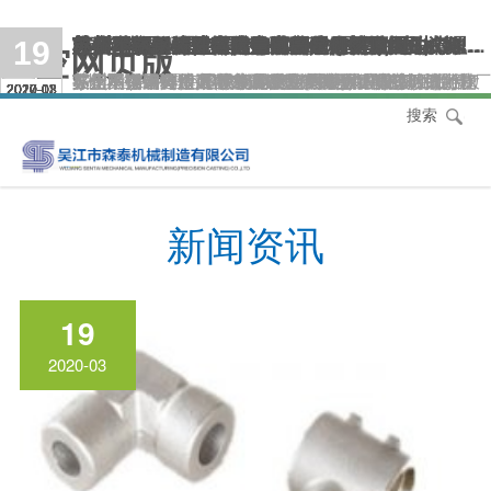
“绿色模具”成就模具产业新未来新发展
模具结构分析及零件分类
关于车轮锻造用高合金钢铸造的特性
苏州不锈钢铸件铸造镜面处理效果
苏州不锈钢铸件生产中常用的干法和湿法清理
苏州不锈钢铸造厂气孔有哪些需要避免的
苏州不锈钢铸造厂注意事项
苏州不锈钢铸件含碳量过高是什么原因
星空网页版-星空XINGKONG（中国）机械加工工艺效果的几点重要介绍
星空网页版-星空XINGKONG（中国）机械发展走势：轴承一路飘红
苏州星空网页版-星空XINGKONG（中国）铸件制造厂冷却操作的细节
苏州不锈钢铸造厂星空网页版-星空XINGKONG（中国）铸造的回火处理办法
18
18
18
18
27
10
10
12
12
17
17
19
星空网页版
据相关报道称，近年来，绿色设计已延伸到机械制造
星空网页版-星空XINGKONG（中国）机械加工是什
1.模具的结构 模具的种类很多，由于功能的相似性，
在盘活存量利用效率方面，星空网页版-星空
关于车轮锻造用高合金钢铸造的特性： 1.变形抗力和
苏州不锈钢铸件 不锈钢星空网页版-星空
苏州不锈钢铸件 将星空网页版-星空XINGKONG（中
苏州不锈钢铸造 厂气孔的避免具体介绍如下： 1、浇
苏州不锈钢铸造厂 不锈钢星空网页版-星空
苏州星空网页版-星空XINGKONG（中国）铸件制造 厂
苏州不锈钢铸造厂 大家在铸造的时候。应该注意给大
苏州不锈钢铸件 造成资源的一些浪费，很多人都不了
2019-08
2020-03
2020-03
2020-03
2020-03
2020-03
2020-03
2020-03
2017-11
2017-11
2017-11
2017-11
业当中。而模具是工业生产的基础工艺装备，它的生
么?它是一种用加工机械对工件的外形尺寸或性能进行
组成模具的零件在不同的模具中往往具有相同的结构
XINGKONG（中国）机械的行业属性决定了其特定的
硬化倾向性大 高 合金钢铸造 温度下的变形抗力比碳钢
XINGKONG（中国）铸造的孔隙率、纯度、厚度以及
国）铸件从铸型中取出。并打磨精整铸件内外外表的
口杯与直浇道以及浇注体系之间的衔接处密封欠好，
XINGKONG（中国）铸造回火处理办法 1获得的组织
加工工艺越来愈多，星空网页版-星空XINGKONG（中
家分享的这些注意事项。 1除从工艺上采取措施外，为
解这样的原因，就需要避免不锈钢铸件是用在各种不
搜索
产技术水平的高低，已成为衡量一个国家产品制造水
改变的过程。它可以分为冷加工和热加工。 一般在常
特征，以典型注塑模具和冲压模结构为例进行分析，
作用。原材料、能源价格居高不下，生产成本不能降
或普通合金结构钢高很多倍，高温合金高5-8倍。另
封孔质量等都会直接对铸件的镜面效果产生干扰浸浆
过程。清除掉本体以外的多余局部。 1底部设置回转工
尤其是直浇道与浇口杯的衔接密封欠好。 2、型砂的粒
为同火马氏体，低温回火：回火温度为150250℃。即
国）铸件的使用范围越来越广。其中冷却进程是一个
防止不锈钢铸造时产生白口。必需使其壁厚不能过
锈钢材料生产的铸钢件,主要用在各种介质腐蚀条件
平高低的重要标志，因而在......
温下加工,并且不引起工件的化学或物相变化﹐称冷加
从而找到模具零件的加工规......
低，只能靠提高生产效率，增加产品附加值。若大力
外，随着变形程度的增加，......
还可以选用机械手臂和自动集中供蜡系统不锈钢星空
作台,依靠水流的动能和冲刷作用清除型芯及铸件粘
度太细，粉尘含量高，透......
过饱和马氏体中析出一部分碳，马氏体周围形成碳化
必不可少的进程，有的要阅历合金的固态相变，相变
薄，有些资料指出，壁厚在......
下。对于不锈钢铸件碳量过......
工。一......
推广采用星空网页版-星空XINGKONG（中国）机......
网页版-星空XINGKONG（中国）铸造基本流程需要
砂。水力......
物。这种钢的含碳量......
时金属的比较发作变化，比如说碳钢......
的......
新闻资讯
19
2020-03