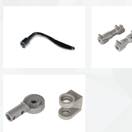
汽车零部件
汽
二条先进的熔模铸造生产流水
二条先进的熔
线、机加工设备和先进的分析
线、机加工设
检测设备，满足客户全方位要
检测设备，满
求
求
MORE >>
MOR