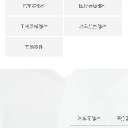
汽车零部件
医疗器械部件
工程器械部件
动车航空部件
其他零件
汽车零部件
医疗