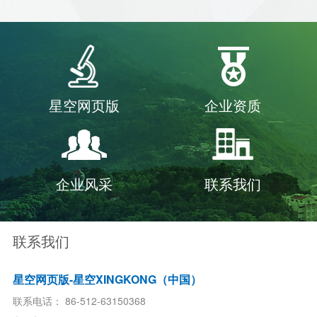
全方位要求。...
星空网页版
企业资质
企业风采
联系我们
联系我们
星空网页版-星空XINGKONG（中国）
联系电话：
86-512-63150368